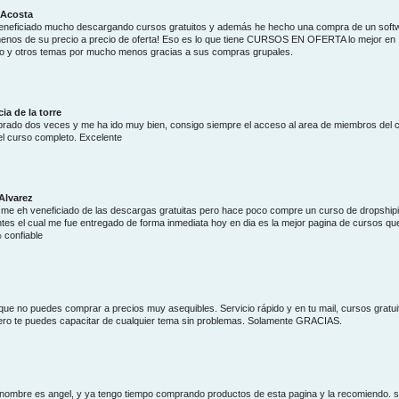
 Acosta
neficiado mucho descargando cursos gratuitos y además he hecho una compra de un soft
nos de su precio a precio de oferta! Eso es lo que tiene CURSOS EN OFERTA lo mejor en
 y otros temas por mucho menos gracias a sus compras grupales.
cia de la torre
ado dos veces y me ha ido muy bien, consigo siempre el acceso al area de miembros del 
el curso completo. Excelente
Alvarez
me eh veneficiado de las descargas gratuitas pero hace poco compre un curso de dropship
ntes el cual me fue entregado de forma inmediata hoy en dia es la mejor pagina de cursos qu
 confiable
ue no puedes comprar a precios muy asequibles. Servicio rápido y en tu mail, cursos gratui
ero te puedes capacitar de cualquier tema sin problemas. Solamente GRACIAS.
 nombre es angel, y ya tengo tiempo comprando productos de esta pagina y la recomiendo. 