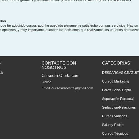
 seis cursos gratuitos y al momento me pasaron el link de descarga de los seis cursos
rlos
que he adquirido cursos aquí he quedado plenamente satisfecho con sus servicios. Hay un
de opciones, y muy importante, atienden las peticiones que realizamos los usuarios de nuevo
S
CONTACTE CON
CATEGORÍAS
NOSOTROS
ok
DESCARGAS GRATUIT
CursosEnOferta.com
Cursos Marketing
Online
Email:
cursosenoferta@gmail.com
Forex-Bolsa-Cripto
Superación Personal
Seducción-Relaciones
Cursos Variados
Salud y Físico
Cursos Técnicos