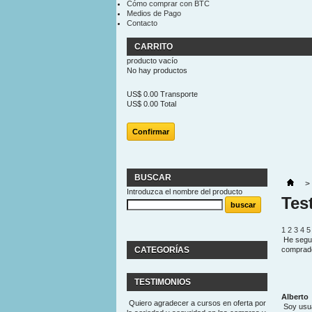
Cómo comprar con BTC
Medios de Pago
Contacto
CARRITO
producto
vacío
No hay productos
US$ 0.00
Transporte
US$ 0.00
Total
Confirmar
BUSCAR
>
Introduzca el nombre del producto
Tes
1
2
3
4
5
He segui
CATEGORÍAS
comprado
TESTIMONIOS
Alberto
Quiero agradecer a cursos en oferta por
Soy usua