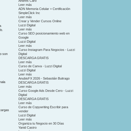
Andrés Caro
Leer más
ADN Memoria Celular + Certificación
SimpleClick Inc
Leer más
Crear y Vender Cursos Online
Luzzi Digital
a
Leer más
eb.
Curso SEO posicionamiento web en
Google
Luzzi Digital
Leer más
Curso Instagram Para Negocios - Luzzi
io son
Digital
DESCARGA GRATIS
Leer más
Curso de Canva - Luzzi Digital
Luzzi Digital
Leer más
AnubisFX 2026 - Sebastián Buitrago
mala
DESCARGA GRATIS
Leer más
Curso Google Ads Desde Cero - Luzzi
Digital
DESCARGA GRATIS
Leer más
Curso de Copywriting Escribir para
scargas
vender
Luzzi Digital
Leer más
Organiza tu Negocio en 30 Días
Yanid Castro