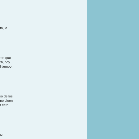
a, lo
reo que
eb, hoy
l tiempo,
io de los
omo dicen
n este
ez