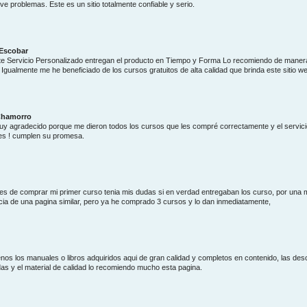
e problemas. Este es un sitio totalmente confiable y serio.
 Escobar
e Servicio Personalizado entregan el producto en Tiempo y Forma Lo recomiendo de maner
 Igualmente me he beneficiado de los cursos gratuitos de alta calidad que brinda este sitio w
Chamorro
y agradecido porque me dieron todos los cursos que les compré correctamente y el servic
es ! cumplen su promesa.
es de comprar mi primer curso tenia mis dudas si en verdad entregaban los curso, por una 
cia de una pagina similar, pero ya he comprado 3 cursos y lo dan inmediatamente,
os los manuales o libros adquiridos aqui de gran calidad y completos en contenido, las de
das y el material de calidad lo recomiendo mucho esta pagina.