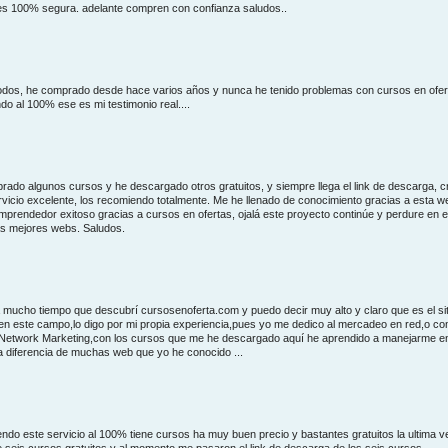
s 100% segura. adelante compren con confianza saludos..
odos, he comprado desde hace varios años y nunca he tenido problemas con cursos en ofert
o al 100% ese es mi testimonio real....
ado algunos cursos y he descargado otros gratuitos, y siempre llega el link de descarga, c
rvicio excelente, los recomiendo totalmente. Me he llenado de conocimiento gracias a esta w
mprendedor exitoso gracias a cursos en ofertas, ojalá este proyecto continúe y perdure en e
as mejores webs. Saludos.
mucho tiempo que descubrí cursosenoferta.com y puedo decir muy alto y claro que es el sit
en este campo,lo digo por mi propia experiencia,pues yo me dedico al mercadeo en red,o c
 Network Marketing,con los cursos que me he descargado aquí he aprendido a manejarme e
a diferencia de muchas web que yo he conocido ...
do este servicio al 100% tiene cursos ha muy buen precio y bastantes gratuitos la ultima v