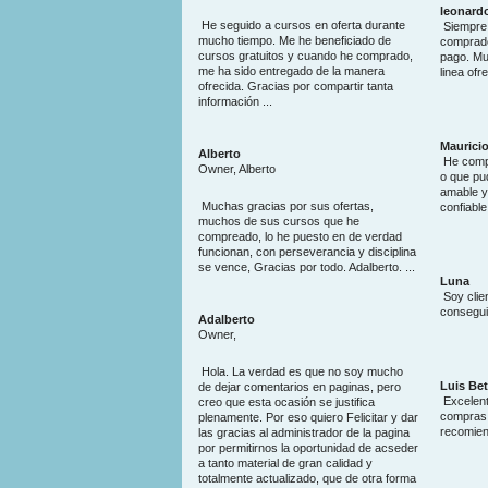
leonard
He seguido a cursos en oferta durante
Siempre 
mucho tiempo. Me he beneficiado de
comprado
cursos gratuitos y cuando he comprado,
pago. Mu
me ha sido entregado de la manera
linea ofr
ofrecida. Gracias por compartir tanta
información ...
Maurici
Alberto
He compr
Owner, Alberto
o que pu
amable y
Muchas gracias por sus ofertas,
confiable
muchos de sus cursos que he
compreado, lo he puesto en de verdad
funcionan, con perseverancia y disciplina
se vence, Gracias por todo. Adalberto. ...
Luna
Soy clie
consegui
Adalberto
Owner,
Hola. La verdad es que no soy mucho
Luis Be
de dejar comentarios en paginas, pero
Excelent
creo que esta ocasión se justifica
compras, 
plenamente. Por eso quiero Felicitar y dar
recomien
las gracias al administrador de la pagina
por permitirnos la oportunidad de acseder
a tanto material de gran calidad y
totalmente actualizado, que de otra forma