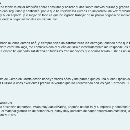
o
he tenido la mejor atención sobre consultas y aclarar dudas sobre nuevos cursos y gracias
 con seguridad y confianza, por lo que he recibido los cursos en mi correo una vez realizad
y buen soporte, y lo mejor de todo es que he logrado trabajar en mi propio negocio de marke
eciendo a negocios locales en mi país, he ...
o
ado muchos cursos acá, y siempre han sido satisfactorias las entregas, cuando creo que fa
diera estar mal algo, me comunico con el dueño del sitio e inmediatamente me responde, es
 siempre he quedado satisfecha en todas las transacciones que hemos tenido. Este es un si
.
nte de Curso en Oferta desde hace ya varios años y me parece que es una buena Opcion d
r Cursos a unos excelentes precios la verdad que los recomiendo con los ojos Cerrados !!!!
tancourt
e selección de cursos, viven muy actualizados, además de ser muy cumplidos y honestos e
el material gratuito es de primer nivel, estoy muy contento de haber encontrado este sitio, lo
do al 100%