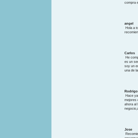
compra e
angel
Hola a t
recomiend
Carlos
He compr
es un se
soy un e
una de l
Rodrigo
Hace ya 
mejores 
ahora al
negocio,
Jose
Recomien