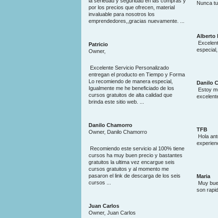
la seriedad y seguridad en las compras y
Nunca tuv
por los precios que ofrecen, material
invaluable para nosotros los
emprendedores,,gracias nuevamente. ...
Alberto
Excelent
Patricio
especial,
Owner,
Excelente Servicio Personalizado
entregan el producto en Tiempo y Forma
Lo recomiendo de manera especial,
Danilo 
Igualmente me he beneficiado de los
Estoy mu
cursos gratuitos de alta calidad que
excelent
brinda este sitio web. ...
Danilo Chamorro
TFB
Owner, Danilo Chamorro
Hola ant
experien
Recomiendo este servicio al 100% tiene
cursos ha muy buen precio y bastantes
gratuitos la ultima vez encargue seis
cursos gratuitos y al momento me
pasaron el link de descarga de los seis
Maria
cursos ...
Muy buen
son rapi
Juan Carlos
Owner, Juan Carlos