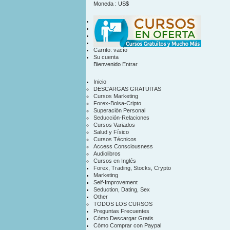
Moneda : US$
US$
contacto
mapa sitio
Carrito:
vacío
Su cuenta
Bienvenido
Entrar
Inicio
DESCARGAS GRATUITAS
Cursos Marketing
Forex-Bolsa-Cripto
Superación Personal
Seducción-Relaciones
Cursos Variados
Salud y Físico
Cursos Técnicos
Access Consciousness
Audiolibros
Cursos en Inglés
Forex, Trading, Stocks, Crypto
Marketing
Self-Improvement
Seduction, Dating, Sex
Other
TODOS LOS CURSOS
Preguntas Frecuentes
Cómo Descargar Gratis
Cómo Comprar con Paypal