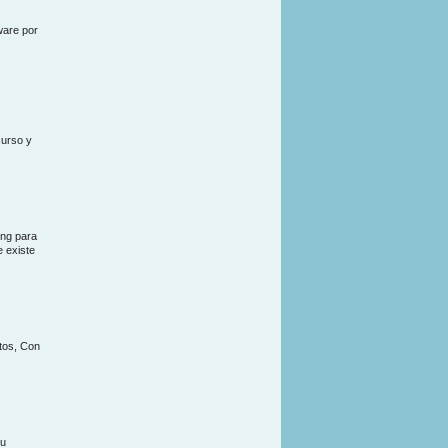
ware por
curso y
ing para
e existe
tos, Con
su