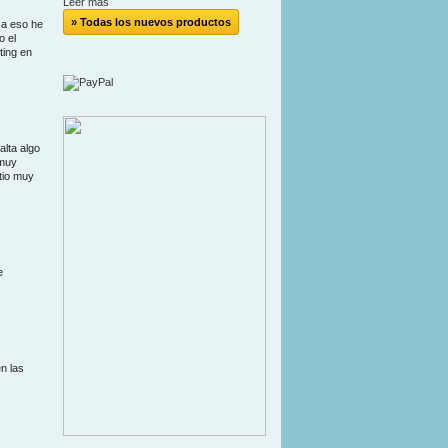
Leer más
» Todas los nuevos productos
 a eso he
o el
ting en
lta algo
 muy
tio muy
e
n las