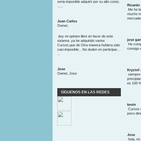
seria imposible adquirir por su alto costo.
Ricardo
......
Me he be
mucho me
mercadeo
Juan Carlos
Owner,
doy mi opinion libre en favor de este
jose gar
sistema .ya he adquirido varios
He compr
Cursos,que de Otra manera hubiera sido
consigo 
casi imposible... No duden en participar....
...
Jose
Kryztof 
Owner, Jose
siempre 
principia
es 100 %
SÍGUENOS EN LAS REDES
kevin
Cursos q
poco din
Jose
hola, mi