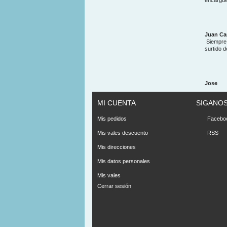
encargue
Juan Ca
Siempre 
surtido 
Jose
MI CUENTA
SIGANO
Mis pedidos
Facebo
Mis vales descuento
RSS
Mis direcciones
Mis datos personales
Mis vales
Cerrar sesión