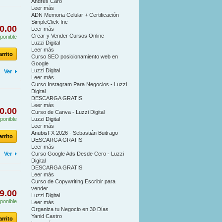
Andrés Caro
Leer más
ADN Memoria Celular + Certificación
SimpleClick Inc
0.00
Leer más
Crear y Vender Cursos Online
ponible
Luzzi Digital
Leer más
arrito
Curso SEO posicionamiento web en
Google
Luzzi Digital
Ver
Leer más
Curso Instagram Para Negocios - Luzzi
Digital
DESCARGA GRATIS
Leer más
0.00
Curso de Canva - Luzzi Digital
ponible
Luzzi Digital
Leer más
AnubisFX 2026 - Sebastián Buitrago
arrito
DESCARGA GRATIS
Leer más
Ver
Curso Google Ads Desde Cero - Luzzi
Digital
DESCARGA GRATIS
Leer más
Curso de Copywriting Escribir para
vender
9.00
Luzzi Digital
ponible
Leer más
Organiza tu Negocio en 30 Días
Yanid Castro
arrito