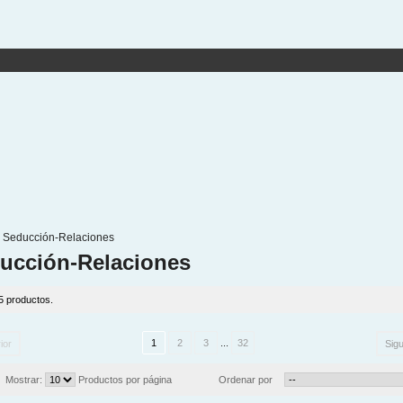
Seducción-Relaciones
ucción-Relaciones
5 productos.
1
2
3
...
32
ior
Sigu
Mostrar:
Productos por página
Ordenar por