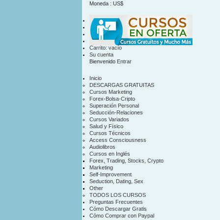
Moneda : US$
US$
contacto
mapa sitio
Carrito:
vacío
Su cuenta
Bienvenido
Entrar
Inicio
DESCARGAS GRATUITAS
Cursos Marketing
Forex-Bolsa-Cripto
Superación Personal
Seducción-Relaciones
Cursos Variados
Salud y Físico
Cursos Técnicos
Access Consciousness
Audiolibros
Cursos en Inglés
Forex, Trading, Stocks, Crypto
Marketing
Self-Improvement
Seduction, Dating, Sex
Other
TODOS LOS CURSOS
Preguntas Frecuentes
Cómo Descargar Gratis
Cómo Comprar con Paypal