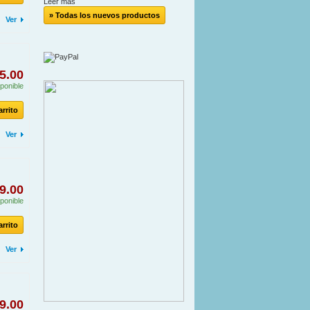
Leer más
» Todas los nuevos productos
Ver
5.00
ponible
arrito
Ver
9.00
ponible
arrito
Ver
9.00