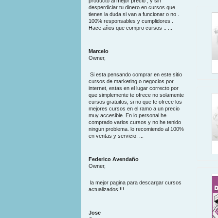
producto al mejor precio , y sin
desperdiciar tu dinero en cursos que
tienes la duda si van a funcionar o no .
100% responsables y cumplidores .
Hace años que compro cursos .. ...
Marcelo
Owner,
Si esta pensando comprar en este sitio
cursos de marketing o negocios por
internet, estas en el lugar correcto por
que simplemente te ofrece no solamente
cursos gratuitos, si no que te ofrece los
mejores cursos en el ramo a un precio
muy accesible. En lo personal he
comprado varios cursos y no he tenido
ningun problema. lo recomiendo al 100%
en ventas y servicio. ...
Federico Avendaño
Owner,
la mejor pagina para descargar cursos
actualizados!!!! ...
Jose