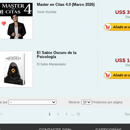
Master en Citas 4.0 (Marzo 2026)
US$ 3
Yoshi Yoshida
Dis
Añadir al c
El Sabio Oscuro de la
Psicología
US$ 1
El Sabio Manipulador
Dis
Añadir al c
r por
Mostrar:
Productos por página
ior
1
2
3
...
32
Sig