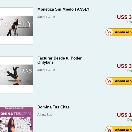
Monetiza Sin Miedo FANSLY
US$ 3
Jacqui OFM
Dis
Añadir al c
Facturar Desde tu Poder
Onlyfans
US$ 3
Jacqui OFM
Dis
Añadir al c
Domina Tus Citas
US$ 1
Africa Bos
Dis
Añadir al c