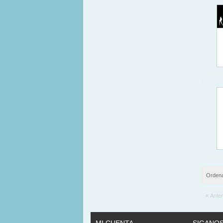
Ordena
« Anter