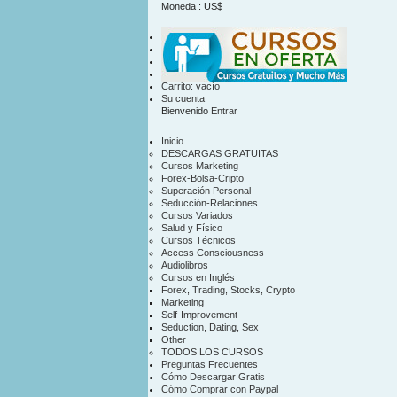
Moneda : US$
US$
contacto
mapa sitio
Carrito:
vacío
Su cuenta
Bienvenido
Entrar
Inicio
DESCARGAS GRATUITAS
Cursos Marketing
Forex-Bolsa-Cripto
Superación Personal
Seducción-Relaciones
Cursos Variados
Salud y Físico
Cursos Técnicos
Access Consciousness
Audiolibros
Cursos en Inglés
Forex, Trading, Stocks, Crypto
Marketing
Self-Improvement
Seduction, Dating, Sex
Other
TODOS LOS CURSOS
Preguntas Frecuentes
Cómo Descargar Gratis
Cómo Comprar con Paypal