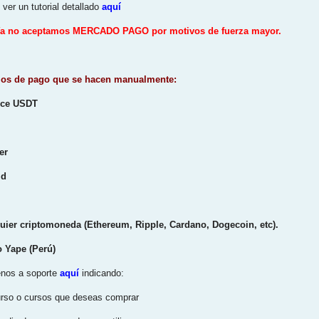
ver un tutorial detallado
aquí
a no aceptamos MERCADO PAGO por motivos de fuerza mayor.
ios de pago que se hacen manualmente:
nce USDT
er
ld
M
quier criptomoneda (Ethereum, Ripple, Cardano, Dogecoin, etc).
o Yape (Perú)
enos a soporte
aquí
indicando:
urso o cursos que deseas comprar