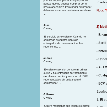
puedes adquirir productos que podrias
Puedes 
pensar que no puedes comprar por un
precio accesible!!! Para poder emprender
Nota:
Y
debemos estar en constante aprendizaje.
...
Jose
2) Med
Owner,
- Bina
El servicio es excelente. Cuando he
comprado productos han sido
- Skrill
entregados de manera rapida. Los
recomiendo. ...
- Netell
andres
- Upho
Owner,
- AirT
Excelente servicio, compre mi primer
curso y fue entregado correctamente,
- Cual
excelentes precios y atención al 100%
recomendados sin duda seguiré
comprando!! ...
- BCP 
Escríb
Gilberto
Owner,
1. El c
Quiero mencionar que tienen excelente