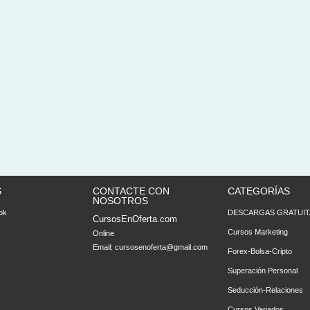
S
CONTACTE CON
CATEGORÍAS
NOSOTROS
ok
DESCARGAS GRATUIT
CursosEnOferta.com
Cursos Marketing
Online
Email:
cursosenoferta@gmail.com
Forex-Bolsa-Cripto
Superación Personal
Seducción-Relaciones
Cursos Variados