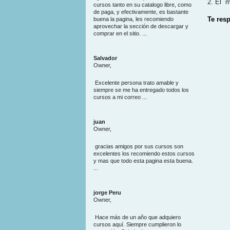
2. El m
cursos tanto en su catalogo libre, como
de paga, y efectivamente, es bastante
Te res
buena la pagina, les recomiendo
aprovechar la sección de descargar y
comprar en el sitio. ...
Salvador
Owner,
Excelente persona trato amable y
siempre se me ha entregado todos los
cursos a mi correo ...
juan
Owner,
gracias amigos por sus cursos son
excelentes los recomiendo estos cursos
y mas que todo esta pagina esta buena.
...
jorge Peru
Owner,
Hace más de un año que adquiero
cursos aquí. Siempre cumplieron lo