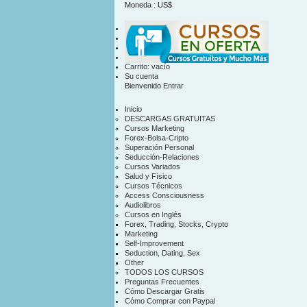
Moneda : US$
US$
contacto
mapa sitio
Carrito:
vacío
Su cuenta
Bienvenido
Entrar
Inicio
DESCARGAS GRATUITAS
Cursos Marketing
Forex-Bolsa-Cripto
Superación Personal
Seducción-Relaciones
Cursos Variados
Salud y Físico
Cursos Técnicos
Access Consciousness
Audiolibros
Cursos en Inglés
Forex, Trading, Stocks, Crypto
Marketing
Self-Improvement
Seduction, Dating, Sex
Other
TODOS LOS CURSOS
Preguntas Frecuentes
Cómo Descargar Gratis
Cómo Comprar con Paypal