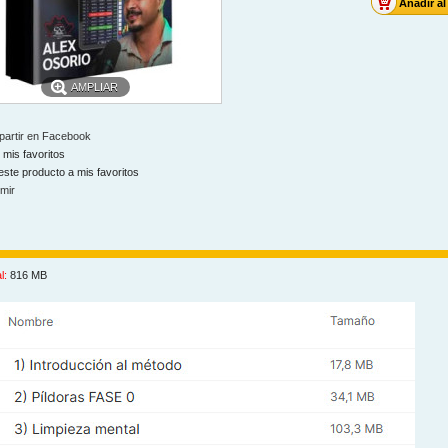
AMPLIAR
artir en Facebook
 mis favoritos
este producto a mis favoritos
imir
l:
816 MB