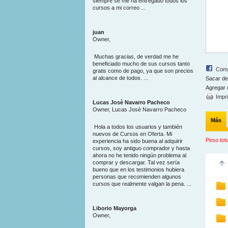
siempre se me ha entregado todos los
cursos a mi correo ...
juan
Owner,
Muchas gracias, de verdad me he
beneficiado mucho de sus cursos tanto
Comp
gratis como de pago, ya que son precios
al alcance de todos. ...
Sacar de
Agregar 
Impr
Lucas Josè Navarro Pacheco
Owner, Lucas Josè Navarro Pacheco
Más
Hola a todos los usuarios y también
nuevos de Cursos en Oferta. Mi
Peso tota
experiencia ha sido buena al adquirir
cursos, soy antiguo comprador y hasta
ahora no he tenido ningún problema al
comprar y descargar. Tal vez sería
bueno que en los testimonios hubiera
personas que recomienden algunos
cursos que realmente valgan la pena. ...
Liborio Mayorga
Owner,