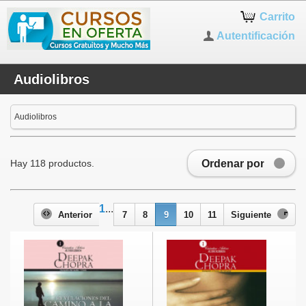
Carrito
Autentificación
Audiolibros
Audiolibros
Ordenar por
Hay 118 productos.
1
...
Anterior
7
8
9
10
11
Siguiente