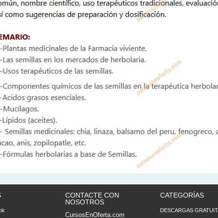
S
CONTACTE CON
CATEGORÍAS
NOSOTROS
ok
DESCARGAS GRATUIT
CursosEnOferta.com