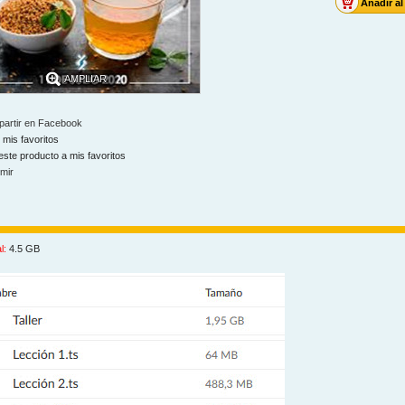
AMPLIAR
artir en Facebook
 mis favoritos
este producto a mis favoritos
imir
l:
4.5 GB