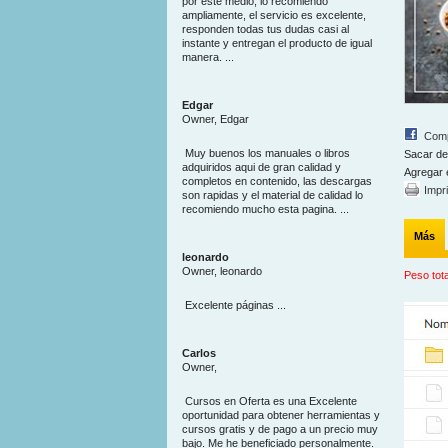
por este medio, lo recomiendo
ampliamente, el servicio es excelente,
responden todas tus dudas casi al
instante y entregan el producto de igual
manera. ...
Edgar
Owner, Edgar
Comp
Muy buenos los manuales o libros
Sacar de
adquiridos aqui de gran calidad y
Agregar 
completos en contenido, las descargas
Impr
son rapidas y el material de calidad lo
recomiendo mucho esta pagina. ...
Más
leonardo
Owner, leonardo
Peso tota
Excelente páginas ...
Carlos
Owner,
Cursos en Oferta es una Excelente
oportunidad para obtener herramientas y
cursos gratis y de pago a un precio muy
bajo. Me he beneficiado personalmente.