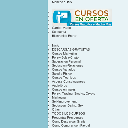
Moneda : US$
US$
contacto
mapa sitio
Carrito:
vacío
Su cuenta
Bienvenido
Entrar
Inicio
DESCARGAS GRATUITAS
Cursos Marketing
Forex-Bolsa-Cripto
Superación Personal
Seducción-Relaciones
Cursos Variados
Salud y Físico
Cursos Técnicos
Access Consciousness
Audiolibros
Cursos en Inglés
Forex, Trading, Stocks, Crypto
Marketing
Self-Improvement
Seduction, Dating, Sex
Other
TODOS LOS CURSOS
Preguntas Frecuentes
Cómo Descargar Gratis
Cómo Comprar con Paypal