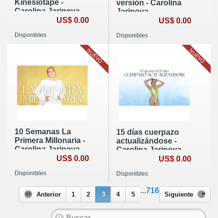
Kinesiotape -
versión - Carolina
Carolina Jarinova
Jarinova
US$ 0.00
US$ 0.00
Disponibles
Disponibles
NUEVO
NUEVO
10 Semanas La
15 días cuerpazo
Primera Millonaria -
actualizándose -
Carolina Jarinova
Carolina Jarinova
US$ 0.00
US$ 0.00
Disponibles
Disponibles
...
716
Anterior
1
2
3
4
5
Siguiente