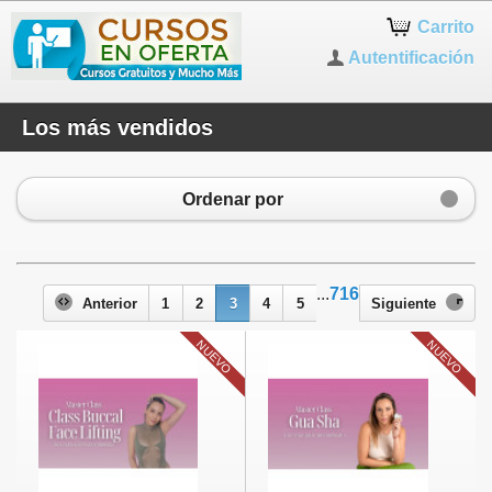
Carrito
Autentificación
Los más vendidos
Ordenar por
...
716
Anterior
1
2
3
4
5
Siguiente
NUEVO
NUEVO