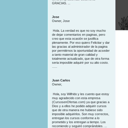
GRACIAS. ...
Jose
Owner, Jose
Hola. La verdad es que no soy mucho
de dejar comentarios en paginas, pero
creo que esta ocasión se justifica
plenamente. Por eso quiero Felicitar y dar
las gracias al administrador de la pagina
por permitirnos la oportunidad de acseder
a tanto material de gran calidad y
totalmente actualizado, que de otra forma
seria imposible adquirir por su alto costo.
......
Juan Carlos
Owner,
Hola, soy Wilfrido y les cuento que estoy
muy agradecido con esta empresa
(CursosenOfertas.com) ya que gracias a
Dios y a ellos he podido adquirir cursos
que de otra manera me hubiese sido
imposible adquirirlos. Son muy correctos,
entregan los cursos conforme a lo
prometido y los entregan a tiempo. Los
recomiendo y seguiré comprándoles. ...