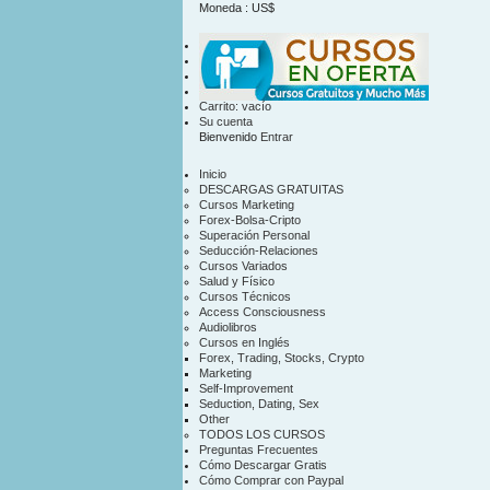
Moneda : US$
US$
contacto
mapa sitio
Carrito:
vacío
Su cuenta
Bienvenido
Entrar
Inicio
DESCARGAS GRATUITAS
Cursos Marketing
Forex-Bolsa-Cripto
Superación Personal
Seducción-Relaciones
Cursos Variados
Salud y Físico
Cursos Técnicos
Access Consciousness
Audiolibros
Cursos en Inglés
Forex, Trading, Stocks, Crypto
Marketing
Self-Improvement
Seduction, Dating, Sex
Other
TODOS LOS CURSOS
Preguntas Frecuentes
Cómo Descargar Gratis
Cómo Comprar con Paypal