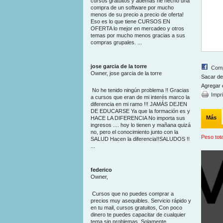
cursos gratuitos y además he hecho una
compra de un software por mucho
menos de su precio a precio de oferta!
Eso es lo que tiene CURSOS EN
OFERTA lo mejor en mercadeo y otros
temas por mucho menos gracias a sus
compras grupales. ...
jose garcia de la torre
Comp
Owner, jose garcia de la torre
Sacar de
Agregar 
No he tenido ningún problema !! Gracias
Impr
a cursos que eran de mi interés marco la
diferencia en mi ramo !!! JAMÁS DEJEN
DE EDUCARSE Ya que la formación es y
Más
HACE LA DIFERENCIA No importa sus
ingresos .... hoy lo tienen y mañana quizá
no, pero el conocimiento junto con la
Peso tota
SALUD Hacen la diferencia!!SALUDOS !!
...
federico
Owner,
Cursos que no puedes comprar a
precios muy asequibles. Servicio rápido y
en tu mail, cursos gratuitos, Con poco
dinero te puedes capacitar de cualquier
tema sin problemas. Solamente