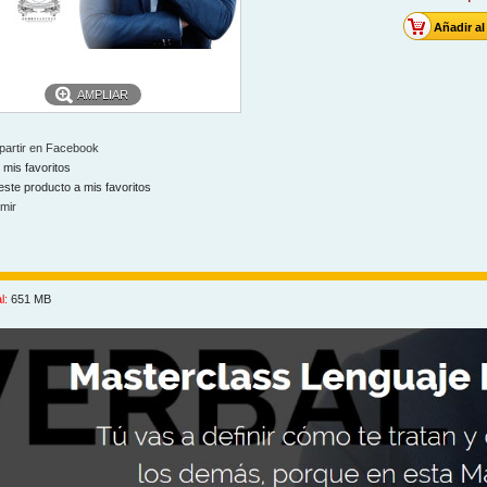
AMPLIAR
artir en Facebook
 mis favoritos
este producto a mis favoritos
imir
l:
651 MB