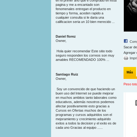
en el primer año que e comprado en esta
pagina y me a encantado son
fenomenales entregan el producto en
tiempo y forma, aceden rapido a
cualquier consulta si le daria una
calificacion seria un 10 bien merecido ...
Daniel florez
Owner,
Comp
Sacar de
Hola quier recomendar Este sitio todo
Agregar 
seguro responden los correos son muy
Impr
amables RECOMENDADO 100% ...
Más
Santiago Ruiz
Owner,
Peso tota
Soy un convencido de que haciendo un
buen uso del Internet se puede mejorar
en muchos ambitos tanto laborales como
educativos, además nosotros podemos
afectar positivamente esto gracias a
Cursos en Ofertas muchos de los
programas y cursos adquiridos son el
mejoramiento y crecimiento adquirido
exitos a todos la decision y el exito es de
cada uno Gracias al equipo ......