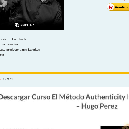
AMPLIAR
artir en Facebook
 mis favoritos
este producto a mis favoritos
imir
l:
1.63 GB