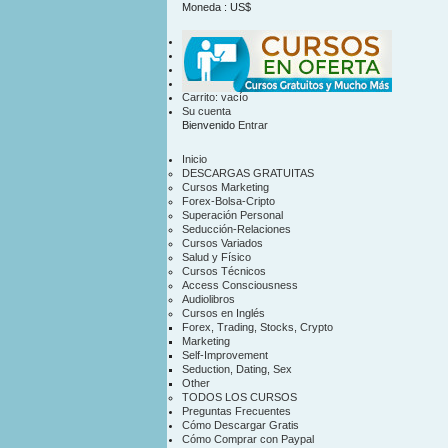
Moneda : US$
US$
contacto
mapa sitio
Carrito:
vacío
Su cuenta
Bienvenido
Entrar
Inicio
DESCARGAS GRATUITAS
Cursos Marketing
Forex-Bolsa-Cripto
Superación Personal
Seducción-Relaciones
Cursos Variados
Salud y Físico
Cursos Técnicos
Access Consciousness
Audiolibros
Cursos en Inglés
Forex, Trading, Stocks, Crypto
Marketing
Self-Improvement
Seduction, Dating, Sex
Other
TODOS LOS CURSOS
Preguntas Frecuentes
Cómo Descargar Gratis
Cómo Comprar con Paypal