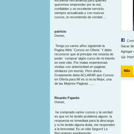
excelente herramienta para quienes
queremos emprender por la red,
confiables y un excelente servicio,
siempre actualizada y con nuevos
cursos, lo recomiendo de verdad ...
patricio
Owner,
Comp
Tengo ya varios años siguiendo la
Sacar de
Pagina Web ¨Cursos en Oferta¨ Y debo
Agregar 
reconocer que al principio me resistía de
Impr
poder ¨comprar¨algún curso de mi interés
en este sitio. Por malas experiencias
vividas con anterioridad en paginas
Más
similares (en teoría). Pero ahora
Gratamente debo ACLARAR que Cursos
en Oferta para Mí es si no la Mejor, una
de las Mejores Paginas ......
Ricardo Fajardo
Owner,
he comprado varios cursos y la verdad
es que no he tenido problema alguno. la
respuesta es inmediata para la descarga
y si he tenido alguna duda, me responden
a la brevedad. Es un sitio Seguro! Lo
Recomiento ampliamente ...