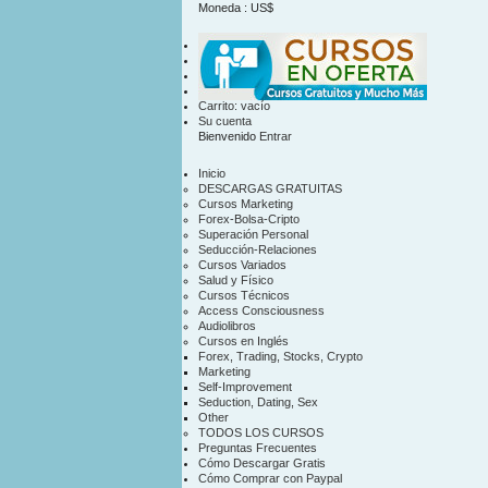
Moneda : US$
US$
contacto
mapa sitio
Carrito:
vacío
Su cuenta
Bienvenido
Entrar
Inicio
DESCARGAS GRATUITAS
Cursos Marketing
Forex-Bolsa-Cripto
Superación Personal
Seducción-Relaciones
Cursos Variados
Salud y Físico
Cursos Técnicos
Access Consciousness
Audiolibros
Cursos en Inglés
Forex, Trading, Stocks, Crypto
Marketing
Self-Improvement
Seduction, Dating, Sex
Other
TODOS LOS CURSOS
Preguntas Frecuentes
Cómo Descargar Gratis
Cómo Comprar con Paypal