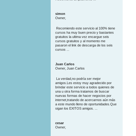
simon
Owner,
Recomiendo este servicio al 100% tiene
cursos ha muy buen precio y bastantes
gratuitos la ultima vez encargue seis
cursos gratuitos y al momento me
pasaron el link de descarga de los seis
cursos ...
Juan Carlos
Owner, Juan Carlos
La verdad,no podría ser mejor
amigos.Les estoy muy agradecido por
brindar este servicio a todos quienes de
una u otra forma tratamos de buscar
nuevas formas de hacer negocios por
internet,tratando de acercarnos aún más
a este mundo lleno de oportunidades.Que
sigan los EXITOS amigos. ...
cesar
Owner,