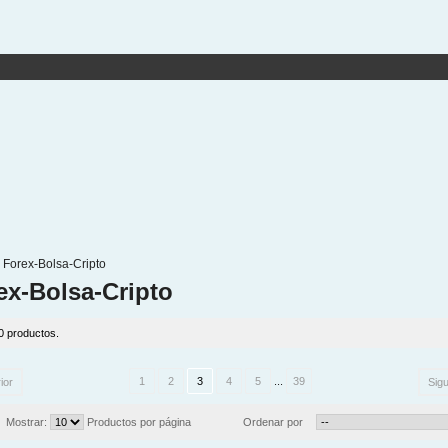
Forex-Bolsa-Cripto
ex-Bolsa-Cripto
0 productos.
1
2
3
4
5
...
39
ior
Sigu
Mostrar:
Productos por página
Ordenar por