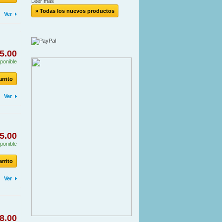
Leer más
» Todas los nuevos productos
Ver
5.00
ponible
arrito
Ver
5.00
ponible
arrito
Ver
8.00