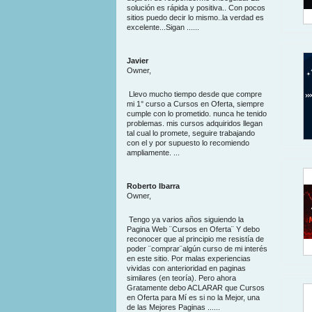
solución es rápida y positiva.. Con pocos
sitios puedo decir lo mismo..la verdad es
excelente...Sigan ......
Javier
Owner,
Llevo mucho tiempo desde que compre
mi 1° curso a Cursos en Oferta, siempre
cumple con lo prometido. nunca he tenido
problemas. mis cursos adquiridos llegan
tal cual lo promete, seguire trabajando
con el y por supuesto lo recomiendo
ampliamente. ...
Roberto Ibarra
Owner,
Tengo ya varios años siguiendo la
Pagina Web ¨Cursos en Oferta¨ Y debo
reconocer que al principio me resistía de
poder ¨comprar¨algún curso de mi interés
en este sitio. Por malas experiencias
vividas con anterioridad en paginas
similares (en teoría). Pero ahora
Gratamente debo ACLARAR que Cursos
en Oferta para Mí es si no la Mejor, una
de las Mejores Paginas ......