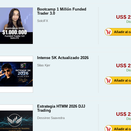
Bootcamp 1 Millón Funded
Trader 3.0
US$ 2
SolciFX
Dis
Añadir al c
Intense SK Actualizado 2026
US$ 2
Silas Kjer
Dis
Añadir al c
Estrategia HTMM 2026 DJJ
Trading
US$ 2
Dessiree Saavedra
Dis
Añadir al c