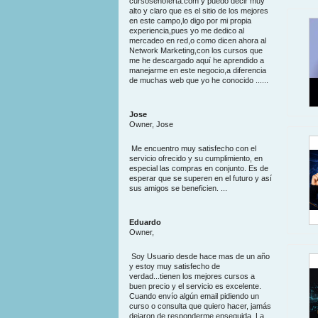
cursosenoferta.com y puedo decir muy
alto y claro que es el sitio de los mejores
en este campo,lo digo por mi propia
experiencia,pues yo me dedico al
mercadeo en red,o como dicen ahora al
Network Marketing,con los cursos que
me he descargado aquí he aprendido a
manejarme en este negocio,a diferencia
de muchas web que yo he conocido ......
Jose
Owner, Jose
Me encuentro muy satisfecho con el
servicio ofrecido y su cumplimiento, en
especial las compras en conjunto. Es de
esperar que se superen en el futuro y así
sus amigos se beneficien. ...
Eduardo
Owner,
Soy Usuario desde hace mas de un año
y estoy muy satisfecho de
verdad...tienen los mejores cursos a
buen precio y el servicio es excelente.
Cuando envío algún email pidiendo un
curso o consulta que quiero hacer, jamás
dejaron de responderme enseguida. La