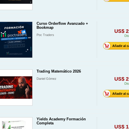
Curso Orderflow Avanzado +
Bookmap
US$ 2
Poc Traders
Dis
Añadir al c
Trading Matemático 2026
US$ 2
Daniel Gómez
Dis
Añadir al c
Yields Academy Formación
Completa
US$ 1