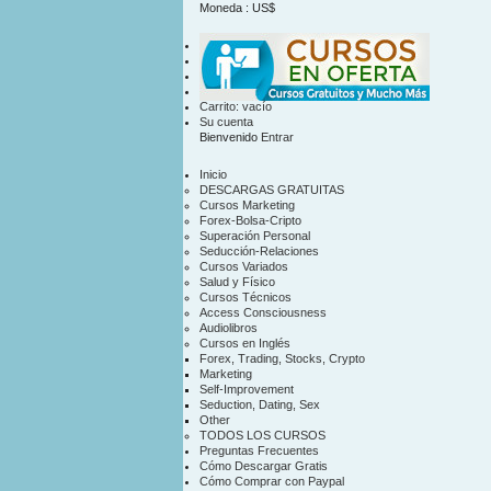
Moneda : US$
US$
contacto
mapa sitio
Carrito:
vacío
Su cuenta
Bienvenido
Entrar
Inicio
DESCARGAS GRATUITAS
Cursos Marketing
Forex-Bolsa-Cripto
Superación Personal
Seducción-Relaciones
Cursos Variados
Salud y Físico
Cursos Técnicos
Access Consciousness
Audiolibros
Cursos en Inglés
Forex, Trading, Stocks, Crypto
Marketing
Self-Improvement
Seduction, Dating, Sex
Other
TODOS LOS CURSOS
Preguntas Frecuentes
Cómo Descargar Gratis
Cómo Comprar con Paypal