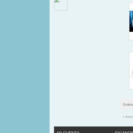
Ordena
« Anter