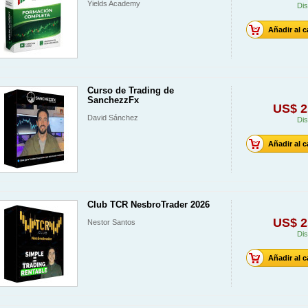
Yields Academy
Dis
Añadir al c
Curso de Trading de
SanchezzFx
US$ 2
David Sánchez
Dis
Añadir al c
Club TCR NesbroTrader 2026
US$ 2
Nestor Santos
Dis
Añadir al c