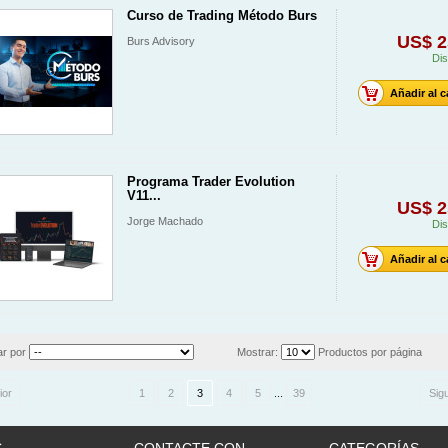
Curso de Trading Método Burs
US$ 2
Burs Advisory
Dis
Añadir al c
Programa Trader Evolution
V11...
US$ 2
Jorge Machado
Dis
Añadir al c
r por
Mostrar:
Productos por página
ior
1
2
3
4
5
...
39
Sig