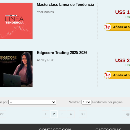
Masterclass Linea de Tendencia
US$ 1
Yoel Montes
Dis
Añadir al c
Edgecore Trading 2025-2026
US$ 2
Ashley Ruiz
Dis
Añadir al c
r por
Mostrar:
Productos por página
ior
1
2
3
4
...
39
Sig