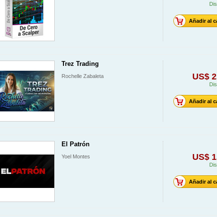
Dis
Añadir al c
Trez Trading
US$ 2
Rochelle Zabaleta
Dis
Añadir al c
El Patrón
US$ 1
Yoel Montes
Dis
Añadir al c