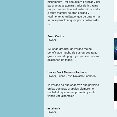
plenamente. Por eso quiero Felicitar y dar
las gracias al administrador de la pagina
por permitirnos la oportunidad de acseder
a tanto material de gran calidad y
totalmente actualizado, que de otra forma
seria imposible adquirir por su alto costo.
......
Juan Carlos
Owner,
Muchas gracias, de verdad me he
beneficiado mucho de sus cursos tanto
gratis como de pago, ya que son precios
al alcance de todos. ...
Lucas Josè Navarro Pacheco
Owner, Lucas Josè Navarro Pacheco
la verdad es que cada vez que participe
en las compras grupales siempre he
recibido lo que se me prometio y en la
tienda virtual tambien. ...
estefania
Owner,