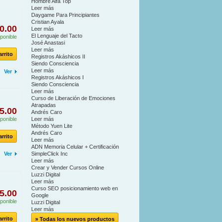
Hombre Alfa Top
Leer más
Daygame Para Principiantes
Cristian Ayala
0.00
Leer más
El Lenguaje del Tacto
ponible
José Anastasi
Leer más
arrito
Registros Akáshicos II
Siendo Consciencia
Leer más
Ver
Registros Akáshicos I
Siendo Consciencia
Leer más
Curso de Liberación de Emociones
Atrapadas
5.00
Andrés Caro
ponible
Leer más
Método Yuen Lite
Andrés Caro
arrito
Leer más
ADN Memoria Celular + Certificación
Ver
SimpleClick Inc
Leer más
Crear y Vender Cursos Online
Luzzi Digital
Leer más
Curso SEO posicionamiento web en
5.00
Google
ponible
Luzzi Digital
Leer más
arrito
» Todas los nuevos productos