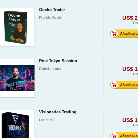
Gocho Trader
US$ 2
Franklin Ovalle
Dis
Añadir al c
Post Tokyo Session
US$ 1
Federico Lobo
Dis
Añadir al c
Visionaries Trading
US$ 1
Lester MV
Dis
Añadir al c