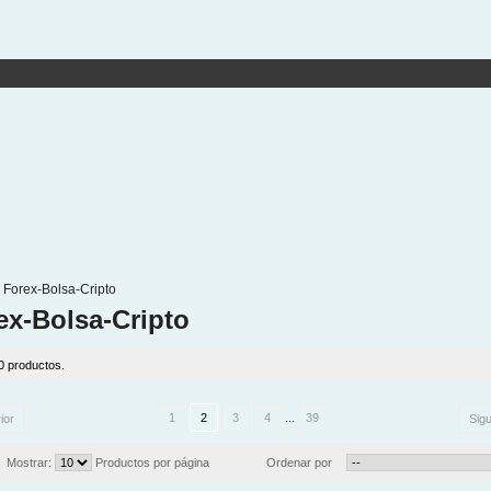
Forex-Bolsa-Cripto
ex-Bolsa-Cripto
0 productos.
1
2
3
4
...
39
ior
Sigu
Mostrar:
Productos por página
Ordenar por