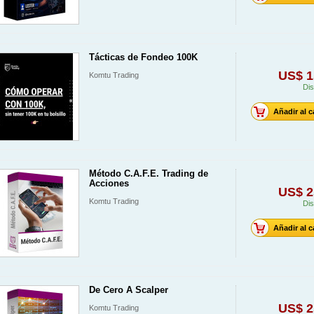
Tácticas de Fondeo 100K
US$ 1
Komtu Trading
Dis
Añadir al c
Método C.A.F.E. Trading de
Acciones
US$ 2
Komtu Trading
Dis
Añadir al c
De Cero A Scalper
US$ 2
Komtu Trading