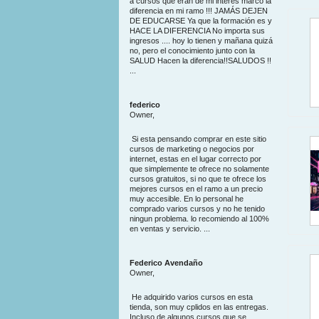
a cursos que eran de mi interés marco la
diferencia en mi ramo !!! JAMÁS DEJEN
DE EDUCARSE Ya que la formación es y
HACE LA DIFERENCIA No importa sus
ingresos .... hoy lo tienen y mañana quizá
no, pero el conocimiento junto con la
SALUD Hacen la diferencia!!SALUDOS !!
...
federico
Owner,
Si esta pensando comprar en este sitio
cursos de marketing o negocios por
internet, estas en el lugar correcto por
que simplemente te ofrece no solamente
cursos gratuitos, si no que te ofrece los
mejores cursos en el ramo a un precio
muy accesible. En lo personal he
comprado varios cursos y no he tenido
ningun problema. lo recomiendo al 100%
en ventas y servicio. ...
Federico Avendaño
Owner,
He adquirido varios cursos en esta
tienda, son muy cplidos en las entregas.
Incluso de algunos cursos que se