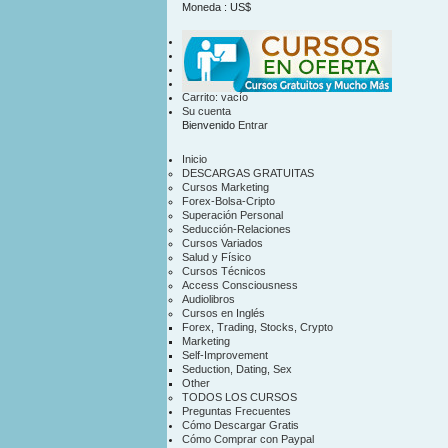
Moneda : US$
US$
contacto
mapa sitio
Carrito:
vacío
Su cuenta
Bienvenido
Entrar
Inicio
DESCARGAS GRATUITAS
Cursos Marketing
Forex-Bolsa-Cripto
Superación Personal
Seducción-Relaciones
Cursos Variados
Salud y Físico
Cursos Técnicos
Access Consciousness
Audiolibros
Cursos en Inglés
Forex, Trading, Stocks, Crypto
Marketing
Self-Improvement
Seduction, Dating, Sex
Other
TODOS LOS CURSOS
Preguntas Frecuentes
Cómo Descargar Gratis
Cómo Comprar con Paypal