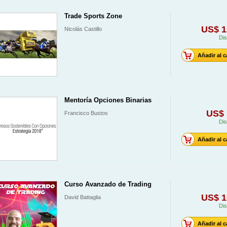
Trade Sports Zone
US$ 1
Nicolás Castillo
Dis
Añadir al c
Mentoría Opciones Binarias
US$ 
Francisco Bustos
Dis
Añadir al c
Curso Avanzado de Trading
US$ 1
David Battaglia
Dis
Añadir al c