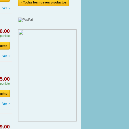
» Todas los nuevos productos
Ver
0.00
ponible
arrito
Ver
5.00
ponible
arrito
Ver
9.00