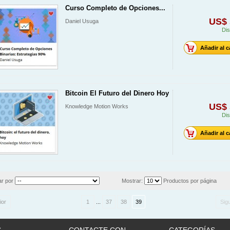
Curso Completo de Opciones...
US$ 
Daniel Usuga
Dis
Añadir al c
Bitcoin El Futuro del Dinero Hoy
US$ 
Knowledge Motion Works
Dis
Añadir al c
r por
Mostrar:
Productos por página
ior
1
...
37
38
39
Sig