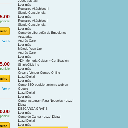
José Anastasi
Leer más
Registros Akáshicos II
Siendo Consciencia
5.00
Leer más
Registros Akáshicos I
ponible
Siendo Consciencia
Leer más
arrito
Curso de Liberación de Emociones
Atrapadas
Andrés Caro
Ver
Leer más
Método Yuen Lite
Andrés Caro
Leer más
ADN Memoria Celular + Certificación
5.00
SimpleClick Inc
ponible
Leer más
Crear y Vender Cursos Online
Luzzi Digital
arrito
Leer más
Curso SEO posicionamiento web en
Ver
Google
Luzzi Digital
Leer más
Curso Instagram Para Negocios - Luzzi
Digital
DESCARGA GRATIS
0.00
Leer más
ponible
Curso de Canva - Luzzi Digital
Luzzi Digital
Leer más
arrito