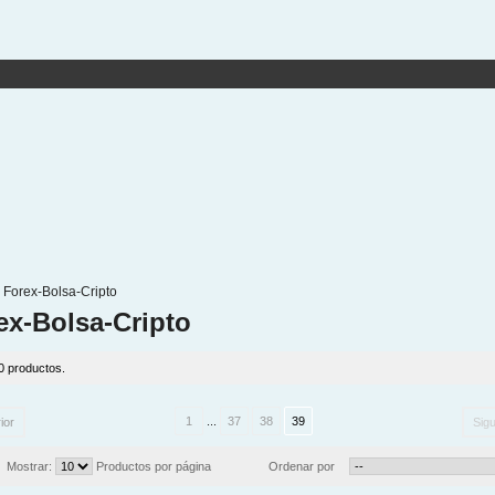
Forex-Bolsa-Cripto
ex-Bolsa-Cripto
0 productos.
1
...
37
38
39
ior
Sigu
Mostrar:
Productos por página
Ordenar por