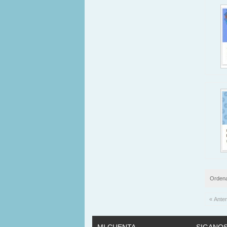
Ordena
« Anter