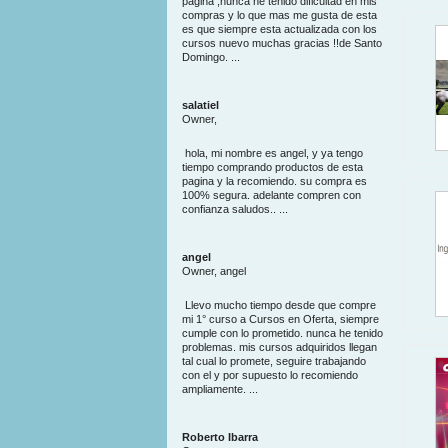
pagina ,nunca he tenido dificultad en mis
compras y lo que mas me gusta de esta
es que siempre esta actualizada con los
cursos nuevo muchas gracias !!de Santo
Domingo. ...
salatiel
Owner,
hola, mi nombre es angel, y ya tengo
tiempo comprando productos de esta
pagina y la recomiendo. su compra es
100% segura. adelante compren con
confianza saludos.. ...
angel
Owner, angel
Llevo mucho tiempo desde que compre
mi 1° curso a Cursos en Oferta, siempre
cumple con lo prometido. nunca he tenido
problemas. mis cursos adquiridos llegan
tal cual lo promete, seguire trabajando
con el y por supuesto lo recomiendo
ampliamente. ...
Roberto Ibarra