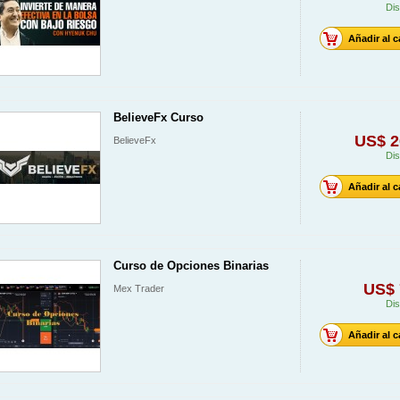
Dis
Añadir al c
BelieveFx Curso
US$ 2
BelieveFx
Dis
Añadir al c
Curso de Opciones Binarias
US$ 
Mex Trader
Dis
Añadir al c