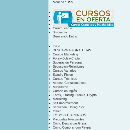
Moneda : US$
US$
contacto
mapa sitio
Carrito:
vacío
Su cuenta
Bienvenido
Entrar
Inicio
DESCARGAS GRATUITAS
Cursos Marketing
Forex-Bolsa-Cripto
Superación Personal
Seducción-Relaciones
Cursos Variados
Salud y Físico
Cursos Técnicos
Access Consciousness
Audiolibros
Cursos en Inglés
Forex, Trading, Stocks, Crypto
Marketing
Self-Improvement
Seduction, Dating, Sex
Other
TODOS LOS CURSOS
Preguntas Frecuentes
Cómo Descargar Gratis
Cómo Comprar con Paypal